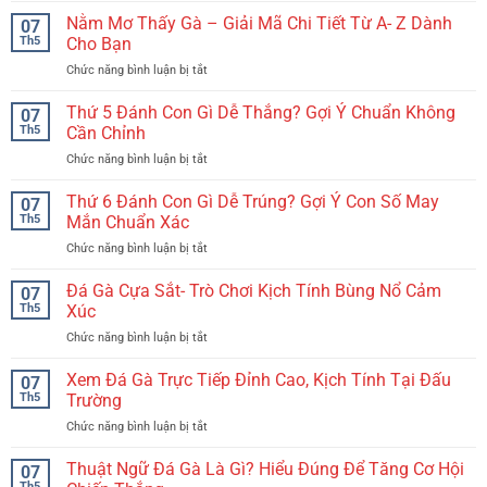
Mơ
Nằm Mơ Thấy Gà – Giải Mã Chi Tiết Từ A- Z Dành
07
Thấy
Th5
Cho Bạn
Rết
Chức năng bình luận bị tắt
ở
Là
Nằm
Điềm
Mơ
Thứ 5 Đánh Con Gì Dễ Thắng? Gợi Ý Chuẩn Không
Gì?
07
Thấy
Giải
Th5
Cần Chỉnh
Gà
Mã
Chức năng bình luận bị tắt
ở
–
Đầy
Thứ
Giải
Đủ
5
Thứ 6 Đánh Con Gì Dễ Trúng? Gợi Ý Con Số May
Mã
07
Nhất
Đánh
Chi
Th5
Mắn Chuẩn Xác
Cho
Con
Tiết
Bạn
Chức năng bình luận bị tắt
ở
Gì
Từ
Thứ
Dễ
A-
6
Đá Gà Cựa Sắt- Trò Chơi Kịch Tính Bùng Nổ Cảm
Thắng?
07
Z
Đánh
Gợi
Th5
Xúc
Dành
Con
Ý
Cho
Chức năng bình luận bị tắt
ở
Gì
Chuẩn
Bạn
Đá
Dễ
Không
Gà
Xem Đá Gà Trực Tiếp Đỉnh Cao, Kịch Tính Tại Đấu
Trúng?
07
Cần
Cựa
Gợi
Th5
Trường
Chỉnh
Sắt-
Ý
Chức năng bình luận bị tắt
ở
Trò
Con
Xem
Chơi
Số
Đá
Thuật Ngữ Đá Gà Là Gì? Hiểu Đúng Để Tăng Cơ Hội
Kịch
07
May
Gà
Tính
Th5