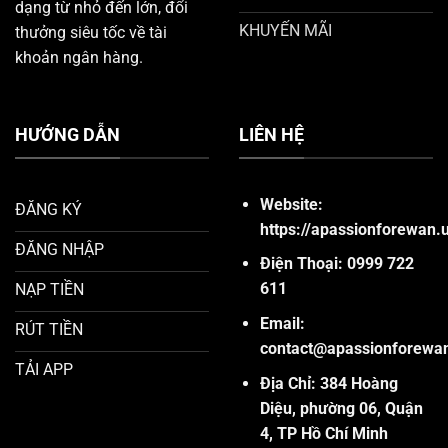
dạng từ nhỏ đến lớn, đổi
KHUYẾN MÃI
thưởng siêu tốc về tài
khoản ngân hàng.
HƯỚNG DẪN
LIÊN HỆ
Website:
ĐĂNG KÝ
https://apassionforewan.
ĐĂNG NHẬP
Điện Thoại: 0999 722
611
NẠP TIỀN
Email:
RÚT TIỀN
contact@apassionforewa
TẢI APP
Địa Chỉ:
384 Hoàng
Diệu, phường 06, Quận
4, TP Hồ Chí Minh