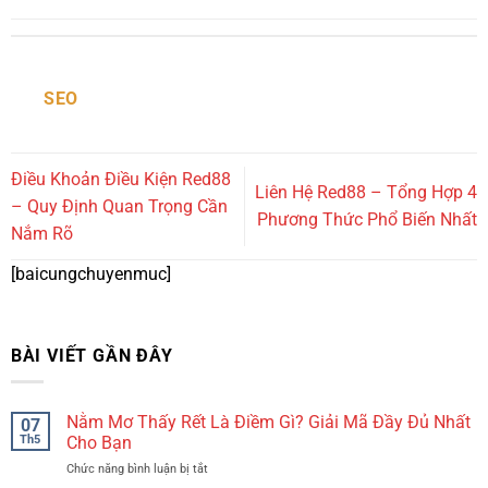
SEO
Điều Khoản Điều Kiện Red88
Liên Hệ Red88 – Tổng Hợp 4
– Quy Định Quan Trọng Cần
Phương Thức Phổ Biến Nhất
Nắm Rõ
[baicungchuyenmuc]
BÀI VIẾT GẦN ĐÂY
Nằm Mơ Thấy Rết Là Điềm Gì? Giải Mã Đầy Đủ Nhất
07
Th5
Cho Bạn
Chức năng bình luận bị tắt
ở
Nằm