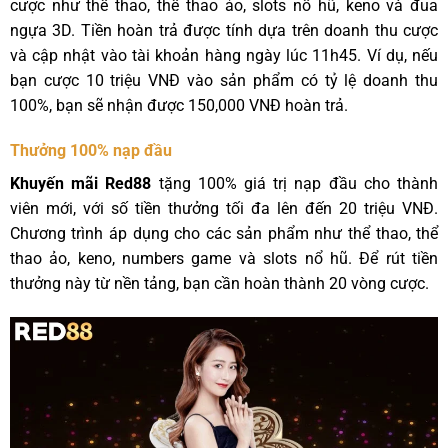
cược như thể thao, thể thao ảo, slots nổ hũ, keno và đua
ngựa 3D. Tiền hoàn trả được tính dựa trên doanh thu cược
và cập nhật vào tài khoản hàng ngày lúc 11h45. Ví dụ, nếu
bạn cược 10 triệu VNĐ vào sản phẩm có tỷ lệ doanh thu
100%, bạn sẽ nhận được 150,000 VNĐ hoàn trả.
Thưởng 100% nạp đầu
Khuyến mãi Red88
tặng 100% giá trị nạp đầu cho thành
viên mới, với số tiền thưởng tối đa lên đến 20 triệu VNĐ.
Chương trình áp dụng cho các sản phẩm như thể thao, thể
thao ảo, keno, numbers game và slots nổ hũ. Để rút tiền
thưởng này từ nền tảng, bạn cần hoàn thành 20 vòng cược.