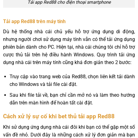
Tải app Red88 cho điện thoại smartphone
Tải app Red88 trên máy tính
Dù hệ thống nhà cái chủ yếu hỗ trợ ứng dụng di động,
nhưng người chơi sử dụng máy tính vẫn có thể tải ứng dụng
phiên bản dành cho PC. Hiện tại, nhà cái chúng tôi chỉ hỗ trợ
cược thủ tải trên hệ điều hành Windows. Quy trình tải ứng
dụng nhà cái trên máy tính cũng khá đơn giản theo 2 bước:
Truy cập vào trang web của Red88, chọn liên kết tải dành
cho Windows và tải file cài đặt.
Sau khi file tải về, bạn chỉ cần mở nó và làm theo hướng
dẫn trên màn hình để hoàn tất cài đặt.
Cách xử lý sự cố khi bet thủ tải app Red88
Khi sử dụng ứng dụng nhà cái đôi khi bạn có thể gặp một số
vấn đề nhỏ. Dưới đây là những cách xử lý đơn giản mà bạn