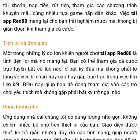
tài khoản, nạp tiền, rút tiền, tham gia các chương trình
khuyến mãi, cùng nhiều tựa game hấp dẫn khác. Việc
tải
app Red88
mang lại cho bạn trải nghiệm mượt mà, không bị
gián đoạn khi tham gia cá cược.
Tiện lợi và đơn giản
Một trong những lý do lớn khiến người chơi
tải app Red88
là
tính tiện lợi mà nó mang lại. Bạn có thể tham gia cá cược
trực tuyến bất cứ lúc nào, ở bất kỳ đâu mà không phải lo
lắng về việc bị chặn truy cập hay gặp trục trặc trong việc tìm
liên kết. Điều này giúp bạn dễ dàng tham gia vào các trò
chơi yêu thích mà không gặp phải bất kỳ trở ngại nào.
Dung lượng nhẹ
Ứng dụng nhà cái chúng tôi có dung lượng nhỏ gọn, không
chiếm nhiều bộ nhớ trên thiết bị của bạn. Giao diện được
thiết kế tối giản nhưng đầy đủ các tính năng, giúp người