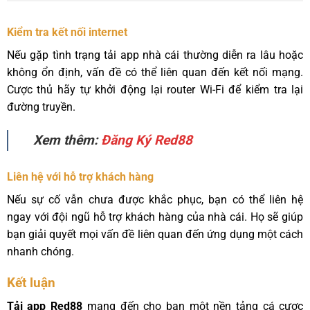
Kiểm tra kết nối internet
Nếu gặp tình trạng tải app nhà cái thường diễn ra lâu hoặc
không ổn định, vấn đề có thể liên quan đến kết nối mạng.
Cược thủ hãy tự khởi động lại router Wi-Fi để kiểm tra lại
đường truyền.
Xem thêm:
Đăng Ký Red88
Liên hệ với hỗ trợ khách hàng
Nếu sự cố vẫn chưa được khắc phục, bạn có thể liên hệ
ngay với đội ngũ hỗ trợ khách hàng của nhà cái. Họ sẽ giúp
bạn giải quyết mọi vấn đề liên quan đến ứng dụng một cách
nhanh chóng.
Kết luận
Tải app Red88
mang đến cho bạn một nền tảng cá cược