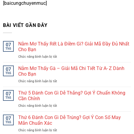
[baicungchuyenmuc]
BÀI VIẾT GẦN ĐÂY
Nằm Mơ Thấy Rết Là Điềm Gì? Giải Mã Đầy Đủ Nhất
07
Th5
Cho Bạn
Chức năng bình luận bị tắt
ở
Nằm
Mơ
Nằm Mơ Thấy Gà – Giải Mã Chi Tiết Từ A- Z Dành
07
Thấy
Th5
Cho Bạn
Rết
Chức năng bình luận bị tắt
ở
Là
Nằm
Điềm
Mơ
Thứ 5 Đánh Con Gì Dễ Thắng? Gợi Ý Chuẩn Không
Gì?
07
Thấy
Giải
Th5
Cần Chỉnh
Gà
Mã
Chức năng bình luận bị tắt
ở
–
Đầy
Thứ
Giải
Đủ
5
Thứ 6 Đánh Con Gì Dễ Trúng? Gợi Ý Con Số May
Mã
07
Nhất
Đánh
Chi
Th5
Mắn Chuẩn Xác
Cho
Con
Tiết
Bạn
Chức năng bình luận bị tắt
ở
Gì
Từ