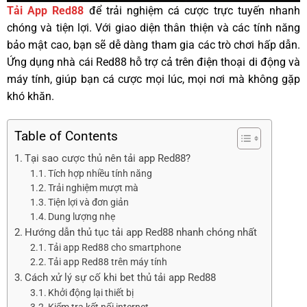
Tải App Red88
để trải nghiệm cá cược trực tuyến nhanh
chóng và tiện lợi. Với giao diện thân thiện và các tính năng
bảo mật cao, bạn sẽ dễ dàng tham gia các trò chơi hấp dẫn.
Ứng dụng nhà cái Red88 hỗ trợ cả trên điện thoại di động và
máy tính, giúp bạn cá cược mọi lúc, mọi nơi mà không gặp
khó khăn.
Table of Contents
Tại sao cược thủ nên tải app Red88?
Tích hợp nhiều tính năng
Trải nghiệm mượt mà
Tiện lợi và đơn giản
Dung lượng nhẹ
Hướng dẫn thủ tục tải app Red88 nhanh chóng nhất
Tải app Red88 cho smartphone
Tải app Red88 trên máy tính
Cách xử lý sự cố khi bet thủ tải app Red88
Khởi động lại thiết bị
Kiểm tra kết nối internet