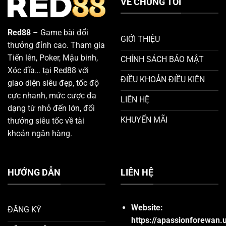
VỀ CHÚNG TÔI
Các
Chiến
Sư
Thắng
Kê
Lão
Red88
– Game bài đổi
Làng
GIỚI THIỆU
thưởng đỉnh cao. Tham gia
Red88
Tiến lên, Poker, Mậu binh,
CHÍNH SÁCH BẢO MẬT
Xóc đĩa… tại Red88 với
ĐIỀU KHOẢN ĐIỀU KIÊN
giao diện siêu đẹp, tốc độ
cực nhanh, mức cược đa
LIÊN HỆ
dạng từ nhỏ đến lớn, đổi
KHUYẾN MÃI
thưởng siêu tốc về tài
khoản ngân hàng.
HƯỚNG DẪN
LIÊN HỆ
Website:
ĐĂNG KÝ
https://apassionforewan.