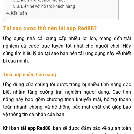
Liên hệ với hỗ trợ khách hàng
Kết luận
Tại sao cược thủ nên tải app Red88?
Ứng dụng nhà cái cung cấp nhiều lợi ích, mang đến trải
nghiệm cá cược trực tuyến tốt nhất cho người chơi. Hãy
cùng tìm hiểu lý do tại sao bạn nên tải ứng dụng này về thiết
bị của mình.
Tích hợp nhiều tính năng
Ứng dụng của chúng tôi được trang bị nhiều tính năng đặc
biệt nhằm tăng cường trải nghiệm người dùng. Các tính
năng này bao gồm chương trình khuyến mãi, hỗ trợ thanh
toán nhanh chóng, và hệ thống bảo mật chặt chẽ giúp bảo
vệ thông tin cá nhân của bạn.
Khi bạn
tải app Red88
, bạn sẽ được đảm bảo về sự an toàn