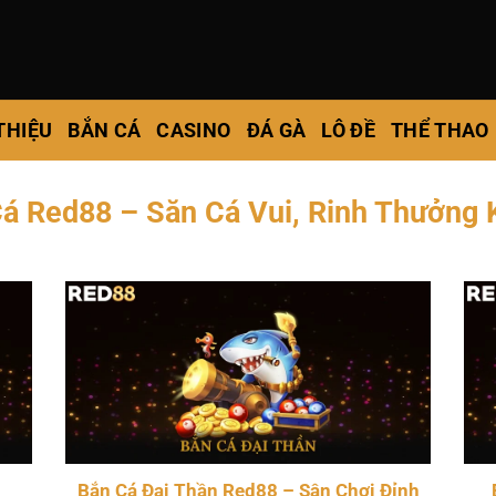
 THIỆU
BẮN CÁ
CASINO
ĐÁ GÀ
LÔ ĐỀ
THỂ THAO
á Red88 – Săn Cá Vui, Rinh Thưởng
Bắn Cá Đại Thần Red88 – Sân Chơi Đỉnh