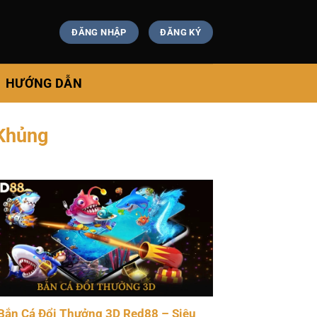
ĐĂNG NHẬP
ĐĂNG KÝ
HƯỚNG DẪN
 Khủng
Bắn Cá Đổi Thưởng 3D Red88 – Siêu