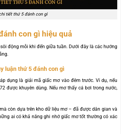
hi tiết thứ 5 đánh con gì
đánh con gì hiệu quả
 sôi động mỗi khi đến giữa tuần. Dưới đây là các hướng
ắng.
y luận thứ 5 đánh con gì
áp dụng là giải mã giấc mơ vào đêm trước. Ví dụ, nếu
 72 được khuyên dùng. Nếu mơ thấy cá bơi trong nước,
 mà còn dựa trên kho dữ liệu mơ – đã được dân gian và
hững ai có khả năng ghi nhớ giấc mơ tốt thường có xác