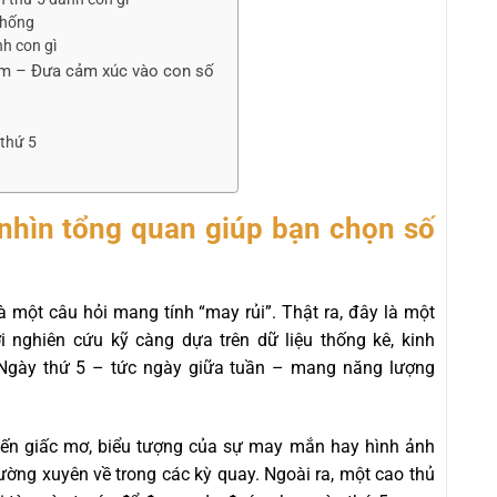
thống
nh con gì
cảm – Đưa cảm xúc vào con số
 thứ 5
nhìn tổng quan giúp bạn chọn số
 một câu hỏi mang tính “may rủi”. Thật ra, đây là một
i nghiên cứu kỹ càng dựa trên dữ liệu thống kê, kinh
 Ngày thứ 5 – tức ngày giữa tuần – mang năng lượng
 đến giấc mơ, biểu tượng của sự may mắn hay hình ảnh
hường xuyên về trong các kỳ quay. Ngoài ra, một cao thủ