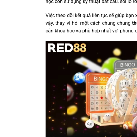
học còn sử dụng kỹ thuật bắt cầu, soi lô r
Việc theo dõi kết quả liên tục sẽ giúp bạ
vậy, thay vì hỏi một cách chung chung
th
cận khoa học và phù hợp nhất với phong 