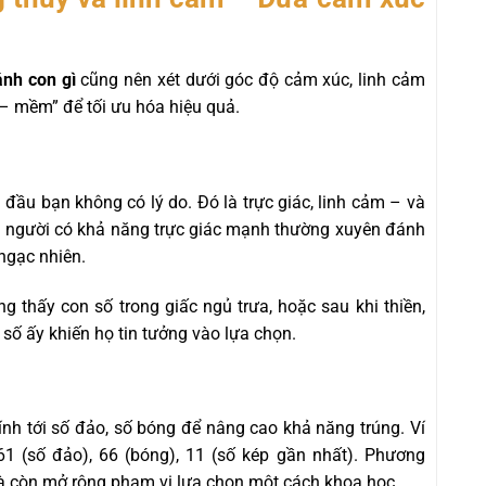
ánh con gì
cũng nên xét dưới góc độ cảm xúc, linh cảm
 – mềm” để tối ưu hóa hiệu quả.
g đầu bạn không có lý do. Đó là trực giác, linh cảm – và
g người có khả năng trực giác mạnh thường xuyên đánh
ngạc nhiên.
g thấy con số trong giấc ngủ trưa, hoặc sau khi thiền,
 số ấy khiến họ tin tưởng vào lựa chọn.
ính tới số đảo, số bóng để nâng cao khả năng trúng. Ví
1 (số đảo), 66 (bóng), 11 (số kép gần nhất). Phương
mà còn mở rộng phạm vi lựa chọn một cách khoa học.