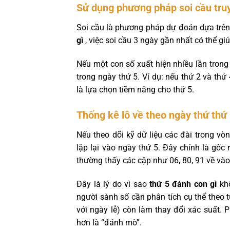
Sử dụng phương pháp soi cầu tru
Soi cầu là phương pháp dự đoán dựa trên 
gì
, việc soi cầu 3 ngày gần nhất có thể gi
Nếu một con số xuất hiện nhiều lần trong 
trong ngày thứ 5. Ví dụ: nếu thứ 2 và thứ
là lựa chọn tiềm năng cho thứ 5.
Thống kê lô về theo ngày thứ thứ
Nếu theo dõi kỹ dữ liệu các đài trong v
lặp lại vào ngày thứ 5. Đây chính là gốc 
thường thấy các cặp như 06, 80, 91 về vào 
Đây là lý do vì sao
thứ 5 đánh con gì
khô
người sành số cần phân tích cụ thể theo t
với ngày lễ) còn làm thay đổi xác suất. 
hơn là “đánh mò”.