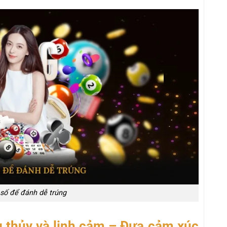
số để đánh dễ trúng
g thủy và linh cảm – Đưa cảm xúc