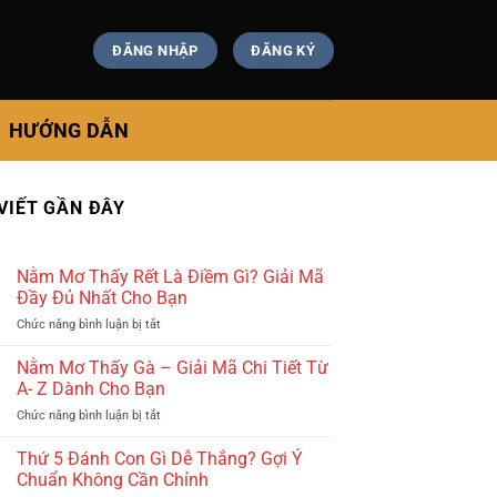
ĐĂNG NHẬP
ĐĂNG KÝ
HƯỚNG DẪN
 VIẾT GẦN ĐÂY
Nằm Mơ Thấy Rết Là Điềm Gì? Giải Mã
Đầy Đủ Nhất Cho Bạn
Chức năng bình luận bị tắt
ở
Nằm
Mơ
Nằm Mơ Thấy Gà – Giải Mã Chi Tiết Từ
Thấy
A- Z Dành Cho Bạn
Rết
Chức năng bình luận bị tắt
ở
Là
Nằm
Điềm
Mơ
Thứ 5 Đánh Con Gì Dễ Thắng? Gợi Ý
Gì?
Thấy
Giải
Chuẩn Không Cần Chỉnh
Gà
Mã