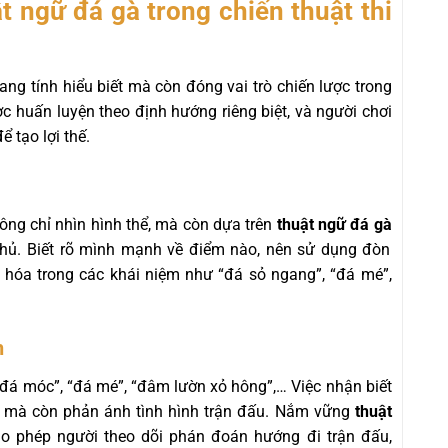
 ngữ đá gà trong chiến thuật thi
ng tính hiểu biết mà còn đóng vai trò chiến lược trong
c huấn luyện theo định hướng riêng biệt, và người chơi
 tạo lợi thế.
ông chỉ nhìn hình thể, mà còn dựa trên
thuật ngữ đá gà
hủ. Biết rõ mình mạnh về điểm nào, nên sử dụng đòn
 hóa trong các khái niệm như “đá sỏ ngang”, “đá mé”,
h
đá móc”, “đá mé”, “đâm lườn xỏ hông”,… Việc nhận biết
n mà còn phản ánh tình hình trận đấu. Nắm vững
thuật
ho phép người theo dõi phán đoán hướng đi trận đấu,