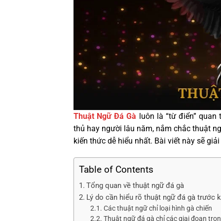
Thuật Ngữ Đá Gà
luôn là “từ điển” quan 
thủ hay người lâu năm, nắm chắc thuật ng
kiến thức dễ hiểu nhất. Bài viết này sẽ giả
Table of Contents
Tổng quan về thuật ngữ đá gà
Lý do cần hiểu rõ thuật ngữ đá gà trước 
Các thuật ngữ chỉ loại hình gà chiến
Thuật ngữ đá gà chỉ các giai đoạn tro