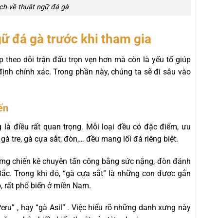
ích về thuật ngữ đá gà
gữ đá gà trước khi tham gia
p theo dõi trận đấu trọn vẹn hơn mà còn là yếu tố giúp
ịnh chính xác. Trong phần này, chúng ta sẽ đi sâu vào
ến
g là điều rất quan trọng. Mỗi loại đều có đặc điểm, ưu
 gà tre, gà cựa sắt, đòn,… đều mang lối đá riêng biệt.
ng chiến kê chuyên tấn công bằng sức nặng, đòn đánh
ắc. Trong khi đó, “gà cựa sắt” là những con được gắn
, rất phổ biến ở miền Nam.
eru” , hay “gà Asil” . Việc hiểu rõ những danh xưng này