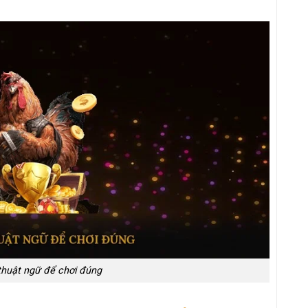
thuật ngữ để chơi đúng