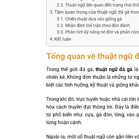
Thuật ngữ liên quan đến trạng thái thể
Tầm quan trọng của thuật ngữ đá gà trong
Chiến thuật dựa vào giống gà
Nhận định thế trận theo đòn đánh
Phân tích kỹ năng né đòn và phản côn
Kết luận
Tổng quan về thuật ngữ 
Trong thế giới đá gà,
thuật ngữ đá gà
là
chiến kê. Không đơn thuần là những từ n
biệt các tình huống, kỹ thuật và giống khá
Trong khi đó, trực tuyến hoặc nhà cái lớn
hóa cách truyền đạt thông tin. Đây là đi
từ phổ biến như: cựa, gà đòn, lông, vào 
từng hoàn cảnh.
Ngoài ra, một số thuật ngữ còn gắn liền v