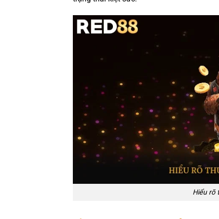
Hiểu rõ 