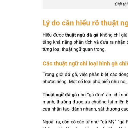
Giải th
Lý do cần hiểu rõ thuật n
Hiểu được
thuật ngữ đá gà
không chỉ giú
tăng khả năng phân tích và đưa ra nhận đ
từng loại thuật ngữ quan trọng.
Các thuật ngữ chỉ loại hình gà chi
Trong giới đá gà, việc phân biệt các dòn
nhược riêng. Một số loại phổ biến như nòi,
Thuật ngữ đá gà
như “gà đòn” ám chỉ nhữ
mạnh, thường được ưa chuộng tại miền B
cựa nhân tạo, đánh nhanh, sát thương cao
Ngoài ra, còn có các từ như “gà Mỹ” “gà P