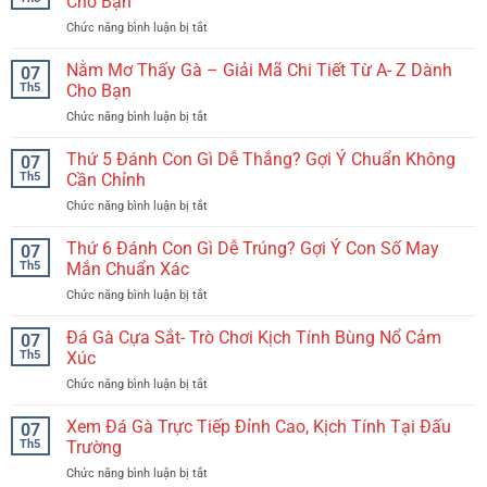
Cho Bạn
Chức năng bình luận bị tắt
ở
Nằm
Mơ
Nằm Mơ Thấy Gà – Giải Mã Chi Tiết Từ A- Z Dành
07
Thấy
Th5
Cho Bạn
Rết
Chức năng bình luận bị tắt
ở
Là
Nằm
Điềm
Mơ
Thứ 5 Đánh Con Gì Dễ Thắng? Gợi Ý Chuẩn Không
Gì?
07
Thấy
Giải
Th5
Cần Chỉnh
Gà
Mã
Chức năng bình luận bị tắt
ở
–
Đầy
Thứ
Giải
Đủ
5
Thứ 6 Đánh Con Gì Dễ Trúng? Gợi Ý Con Số May
Mã
07
Nhất
Đánh
Chi
Th5
Mắn Chuẩn Xác
Cho
Con
Tiết
Bạn
Chức năng bình luận bị tắt
ở
Gì
Từ
Thứ
Dễ
A-
6
Đá Gà Cựa Sắt- Trò Chơi Kịch Tính Bùng Nổ Cảm
Thắng?
07
Z
Đánh
Gợi
Th5
Xúc
Dành
Con
Ý
Cho
Chức năng bình luận bị tắt
ở
Gì
Chuẩn
Bạn
Đá
Dễ
Không
Gà
Xem Đá Gà Trực Tiếp Đỉnh Cao, Kịch Tính Tại Đấu
Trúng?
07
Cần
Cựa
Gợi
Th5
Trường
Chỉnh
Sắt-
Ý
Chức năng bình luận bị tắt
ở
Trò
Con