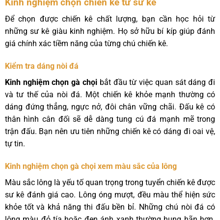
Kinh nghiệm chọn chiến kê từ sư kê
Để chọn được chiến kê chất lượng, bạn cần học hỏi từ
những sư kê giàu kinh nghiệm. Họ sở hữu bí kíp giúp đánh
giá chính xác tiềm năng của từng chú chiến kê.
Kiểm tra dáng nòi đá
Kinh nghiệm chọn gà chọi
bắt đầu từ việc quan sát dáng đi
và tư thế của nòi đá. Một chiến kê khỏe mạnh thường có
dáng đứng thẳng, ngực nở, đôi chân vững chãi. Đấu kê có
thân hình cân đối sẽ dễ dàng tung cú đá mạnh mẽ trong
trận đấu. Bạn nên ưu tiên những chiến kê có dáng đi oai vệ,
tự tin.
Kinh nghiệm chọn gà chọi xem màu sắc của lông
Màu sắc lông là yếu tố quan trọng trong tuyển chiến kê được
sư kê đánh giá cao. Lông óng mượt, đều màu thể hiện sức
khỏe tốt và khả năng thi đấu bền bỉ. Những chú nòi đá có
lông màu đỏ tía hoặc đen ánh xanh thường hung hãn hơn.