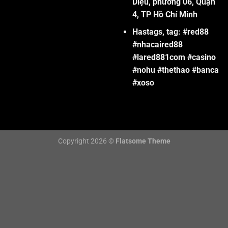
Diệu, phường 06, Quận
4, TP Hồ Chí Minh
Hastags, tag:
#red88
#nhacaired88
#lared881com #casino
#nohu #thethao #banca
#xoso
Copyright 2026 ©
Flatsome Theme