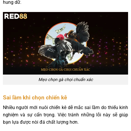
hung dữ.
Mẹo chọn gà chọi chuẩn xác
Sai lầm khi chọn chiến kê
Nhiều người mới nuôi chiến kê dễ mắc sai lầm do thiếu kinh
nghiệm và sự cẩn trọng. Việc tránh những lỗi này sẽ giúp
bạn lựa được nòi đá chất lượng hơn.