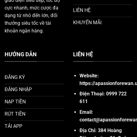
giao diện siêu đẹp, tốc độ
cực nhanh, mức cược đa
LIÊN HỆ
dạng từ nhỏ đến lớn, đổi
KHUYẾN MÃI
thưởng siêu tốc về tài
khoản ngân hàng.
HƯỚNG DẪN
LIÊN HỆ
Website:
ĐĂNG KÝ
https://apassionforewan.
ĐĂNG NHẬP
Điện Thoại: 0999 722
611
NẠP TIỀN
Email:
RÚT TIỀN
contact@apassionforewa
TẢI APP
Địa Chỉ:
384 Hoàng