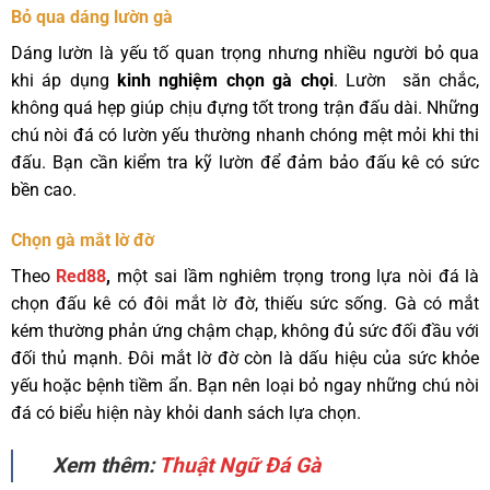
Bỏ qua dáng lườn gà
Dáng lườn là yếu tố quan trọng nhưng nhiều người bỏ qua
khi áp dụng
kinh nghiệm chọn gà chọi
. Lườn săn chắc,
không quá hẹp giúp chịu đựng tốt trong trận đấu dài. Những
chú nòi đá có lườn yếu thường nhanh chóng mệt mỏi khi thi
đấu. Bạn cần kiểm tra kỹ lườn để đảm bảo đấu kê có sức
bền cao.
Chọn gà mắt lờ đờ
Theo
Red88
,
một sai lầm nghiêm trọng trong lựa nòi đá là
chọn đấu kê có đôi mắt lờ đờ, thiếu sức sống. Gà có mắt
kém thường phản ứng chậm chạp, không đủ sức đối đầu với
đối thủ mạnh. Đôi mắt lờ đờ còn là dấu hiệu của sức khỏe
yếu hoặc bệnh tiềm ẩn. Bạn nên loại bỏ ngay những chú nòi
đá có biểu hiện này khỏi danh sách lựa chọn.
Xem thêm:
Thuật Ngữ Đá Gà