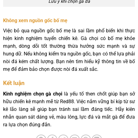
Lưu ý khi chọn gà đá
Không xem nguồn gốc bố mẹ
Việc bỏ qua nguồn gốc bố mẹ là sai lầm phổ biến khi thực
hiện kinh nghiệm tuyển chiến kê. Gà chọi có bố mẹ khỏe
mạnh, dòng dõi tốt thường thừa hưởng sức mạnh và sự
hung dữ. Nếu không kiểm tra nguồn gốc, bạn có thể lựa phải
nòi đá kém chất lượng. Bạn nên tìm hiểu kỹ thông tin về bố
mẹ để đảm bảo chọn được nòi đá xuất sắc.
Kết luận
Kinh nghiệm chọn gà chọi
là yếu tố then chốt giúp bạn sở
hữu chiến kê mạnh mẽ từ Red88. Việc nắm vững bí kíp từ sư
kê lão làng sẽ giúp bạn tránh sai lầm đáng tiếc. Hãy kiên
nhẫn quan sát dáng vẻ, màu lông, lực đá và mắt gà để đưa
ra lựa chọn đúng đắn.