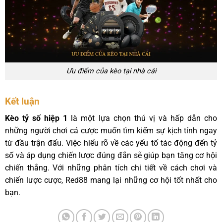
Ưu điểm của kèo tại nhà cái
Kết luận
Kèo tỷ số hiệp 1
là một lựa chọn thú vị và hấp dẫn cho
những người chơi cá cược muốn tìm kiếm sự kịch tính ngay
từ đầu trận đấu. Việc hiểu rõ về các yếu tố tác động đến tỷ
số và áp dụng chiến lược đúng đắn sẽ giúp bạn tăng cơ hội
chiến thắng. Với những phân tích chi tiết về cách chơi và
chiến lược cược, Red88 mang lại những cơ hội tốt nhất cho
bạn.