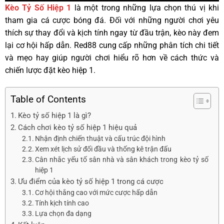
Kèo Tỷ Số Hiệp 1
là một trong những lựa chọn thú vị khi
tham gia cá cược bóng đá. Đối với những người chơi yêu
thích sự thay đổi và kịch tính ngay từ đầu trận, kèo này đem
lại cơ hội hấp dẫn. Red88 cung cấp những phân tích chi tiết
và mẹo hay giúp người chơi hiểu rõ hơn về cách thức và
chiến lược đặt kèo hiệp 1.
Table of Contents
Kèo tỷ số hiệp 1 là gì?
Cách chơi kèo tỷ số hiệp 1 hiệu quả
Nhận định chiến thuật và cấu trúc đội hình
Xem xét lịch sử đối đầu và thống kê trận đấu
Cân nhắc yếu tố sân nhà và sân khách trong kèo tỷ số
hiệp 1
Ưu điểm của kèo tỷ số hiệp 1 trong cá cược
Cơ hội thắng cao với mức cược hấp dẫn
Tính kịch tính cao
Lựa chọn đa dạng