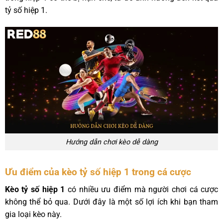
tỷ số hiệp 1.
Hướng dẫn chơi kèo dễ dàng
Ưu điểm của kèo tỷ số hiệp 1 trong cá cược
Kèo tỷ số hiệp 1
có nhiều ưu điểm mà người chơi cá cược
không thể bỏ qua. Dưới đây là một số lợi ích khi bạn tham
gia loại kèo này.