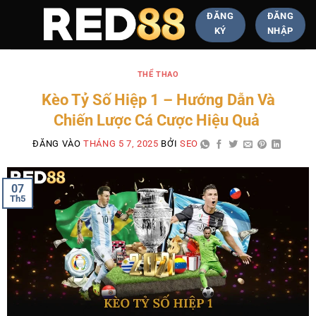
ĐĂNG
ĐĂNG
KÝ
NHẬP
THỂ THAO
Kèo Tỷ Số Hiệp 1 – Hướng Dẫn Và
Chiến Lược Cá Cược Hiệu Quả
ĐĂNG VÀO
THÁNG 5 7, 2025
BỞI
SEO
07
Th5