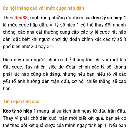
Cơ hội thắng cao với mức cược hấp dẫn
Theo
Red88
,
một trong những ưu điểm của
kèo tỷ số hiệp 1
là mức cược hấp dẫn. Vì tỷ số hiệp 1 có thể thay đổi nhanh
chóng, các nhà cái thường cung cấp các tỷ lệ cược rất hấp
dẫn, đặc biệt khi người chơi dự đoán chính xác các tỷ số ít
phổ biến như 2-0 hay 3-1.
Điều này giúp người chơi có thể thắng lớn chỉ với một lần
đặt cược. Tuy nhiên, việc dự đoán chính xác tỷ số không
phải lúc nào cũng dễ dàng, nhưng nếu bạn hiểu rõ về các
yếu tố ảnh hưởng đến trận đấu, cơ hội chiến thắng sẽ cao
hơn.
Tính kịch tính cao
Kèo tỷ số hiệp 1
mang lại sự kịch tính ngay từ đầu trận đấu.
Thay vì phải chờ đến cuối trận mới biết kết quả, bạn sẽ có
thể theo dõi kết quả cược của mình ngay từ hiệp 1. Nếu bạn