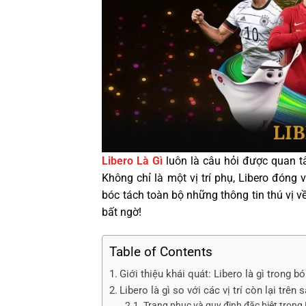
Libero Là Gì
luôn là câu hỏi được quan t
Không chỉ là một vị trí phụ, Libero đóng 
bóc tách toàn bộ những thông tin thú vị về
bất ngờ!
Table of Contents
Giới thiệu khái quát: Libero là gì trong 
Libero là gì so với các vị trí còn lại trê
Trang phục và quy định đặc biệt trong L