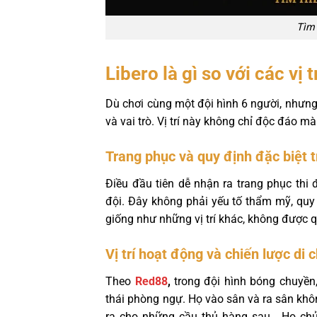
Tìm 
Libero là gì so với các vị
Dù chơi cùng một đội hình 6 người, nhưn
và vai trò. Vị trí này không chỉ độc đáo 
Trang phục và quy định đặc biệt t
Điều đầu tiên dễ nhận ra trang phục th
đội. Đây không phải yếu tố thẩm mỹ, quy
giống như những vị trí khác, không được 
Vị trí hoạt động và chiến lược di 
Theo
Red88
,
trong đội hình bóng chuyền,
thái phòng ngự. Họ vào sân và ra sân khôn
ra cho những cầu thủ hàng sau. Họ chủ 