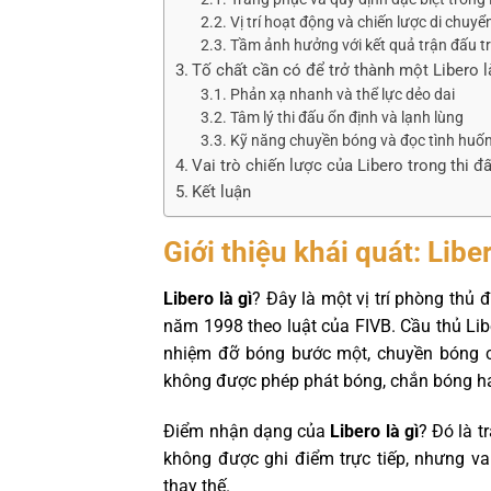
Vị trí hoạt động và chiến lược di chuyể
Tầm ảnh hưởng với kết quả trận đấu tro
Tố chất cần có để trở thành một Libero l
Phản xạ nhanh và thể lực dẻo dai
Tâm lý thi đấu ổn định và lạnh lùng
Kỹ năng chuyền bóng và đọc tình huố
Vai trò chiến lược của Libero trong thi đ
Kết luận
Giới thiệu khái quát: Lib
Libero là gì
? Đây là một vị trí phòng thủ 
năm 1998 theo luật của FIVB. Cầu thủ Libe
nhiệm đỡ bóng bước một, chuyền bóng ch
không được phép phát bóng, chắn bóng ha
Điểm nhận dạng của
Libero là gì
? Đó là t
không được ghi điểm trực tiếp, nhưng vai
thay thế.