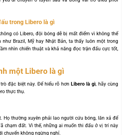
ấu trong Libero là gì
không có Libero, đội bóng dễ bị mất điểm vì không thể
n như Brazil, Mỹ hay Nhật Bản, ta thấy luôn một trong
ầm nhìn chiến thuật và khả năng đọc trận đấu cực tốt,
nh một Libero là gì
trò đặc biệt này. Để hiểu rõ hơn
Libero là gì
, hãy cùng
ro thực thụ.
t. Họ thường xuyên phải lao người cứu bóng, lăn xả để
 chạm đất. Vì thế, những ai muốn thi đấu ở vị trí này
 di chuyển không ngừng nghỉ.