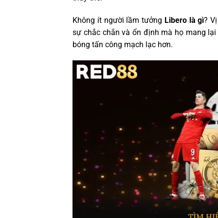
Không ít người lầm tưởng
Libero là gì
? Vị
sự chắc chắn và ổn định mà họ mang lại y
bóng tấn công mạch lạc hơn.